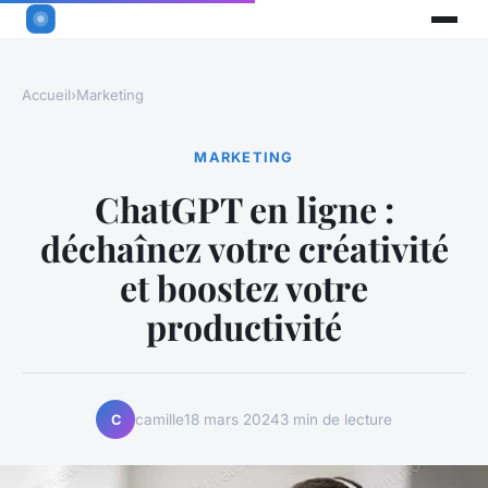
Accueil
›
Marketing
MARKETING
ChatGPT en ligne :
déchaînez votre créativité
et boostez votre
productivité
camille
18 mars 2024
3 min de lecture
C