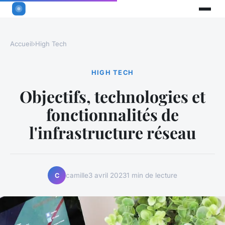
Accueil
›
High Tech
HIGH TECH
Objectifs, technologies et
fonctionnalités de
l'infrastructure réseau
camille
3 avril 2023
1 min de lecture
C